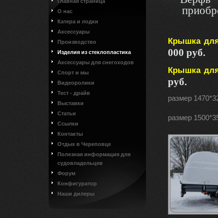
Главная страница
приобр
О нас
Катера и лодки
Аксессуары
Крышка для
Производство
000 руб.
Изделия из стеклопластика
Аксессуары для снегоходов
Крышка для
Спорт и мы
руб.
Видеоролики
Тест - драйв
размер 1470*3
Выставки
Статьи
размер 1500*3
Ссылки
Контакты
Отдых в Череповце
Полезная информация для
судовладельцев
Форум
Конфигуратор
Наши дилеры