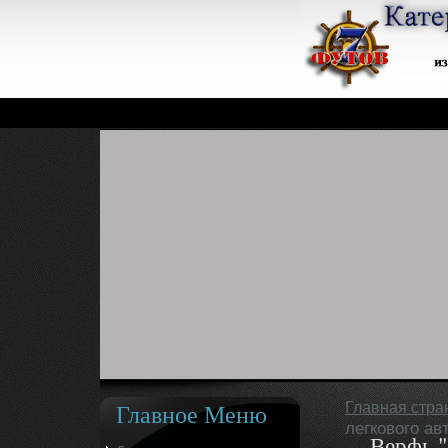
Главное Меню
Главная стра
легкового ав
Верфь 