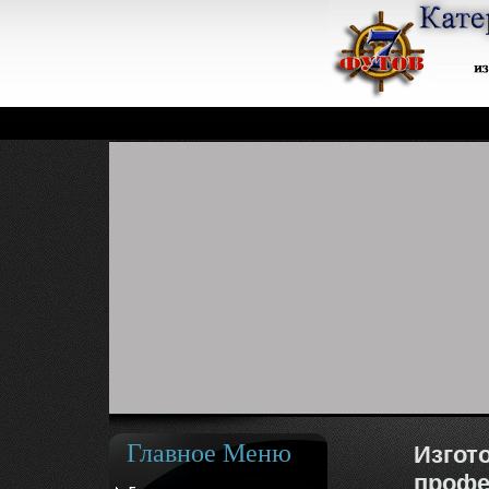
Главное Меню
Изгот
профе