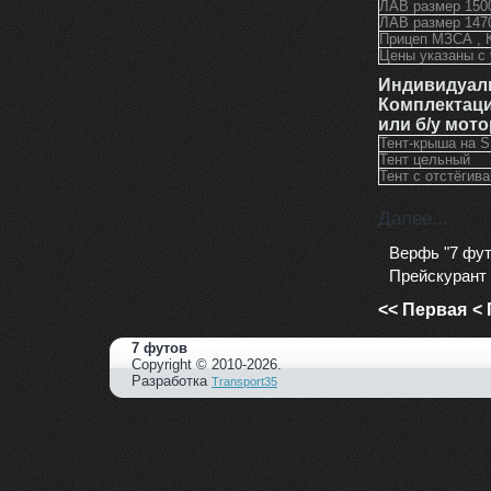
ЛАВ размер 150
ЛАВ размер 147
Прицеп МЗСА , 
Цены указаны с
Индивидуаль
Комплектац
или б/у мото
Тент-крыша на S
Тент цельный
Тент с отстёги
Далее...
Верфь "7 фут
Прейскурант 
<< Первая
< 
7 футов
Copyright © 2010-2026.
Разработка
Transport35