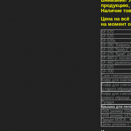
Внимание! 
продукцию, 
Наличие тов
Цена на всё
на момент 
SF-570
SF-520
SF-520s
SF-390 "Кефаль"
SF-320 "Краб-2" 
SF-270 "Краб" (о
SF-460 (с носов
SF-460 (румпель
SF-620
SF-700
Сани снегоходн
Кофр для снего
Кофр для снегох
(старого образца
Кофр для снегох
(нового образца 
Рундук
Крышка для легк
ЛАВ размер 1
ЛАВ размер 1
Прицеп МЗСА 
Цены указаны с