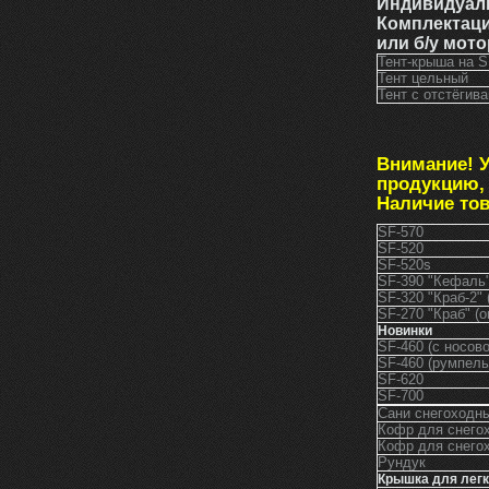
Индивидуаль
Комплектац
или б/у мото
Тент-к
Тент цельный
Тент с отстёги
Внимание! 
продукцию, 
Наличие това
SF-570
SF-520
SF-520s
SF-390 "Кефаль"
SF-320 "Краб-2" 
SF-270 "Краб" (о
Новинки
SF-460 (с носов
SF-460 (румпель
SF-620
SF-700
Сани снегоходн
Кофр для снего
Кофр для снегох
Рундук
Крышка для легк