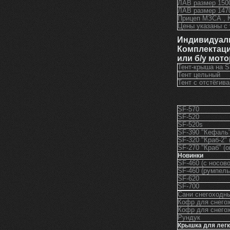
ЛАВ размер 150
ЛАВ размер 147
Прицеп МЗСА , 
Цены указаны с
Индивидуаль
Комплектац
или б/у мото
Тент-крыша на S
Тент цельный
Тент с отстёги
SF-570
SF-520
SF-520s
SF-390 "Кефаль"
SF-320 "Краб-2" 
SF-270 "Краб" (о
Новинки
SF-460 (с носов
SF-460 (румпель
SF-620
SF-700
Сани снегоходн
Кофр для снего
Кофр для снегох
Рундук
Крышка для легк