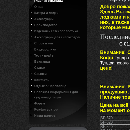
Главная страница
Добро пожа
О нас
Здесь Вы с
Катера и лодки
лодками и 
Аксессуары
них, а такж
Производство
которые мы
Изделия из стеклопластика
Последние
Аксессуары для снегоходов
Спорт и мы
С 01
Видеоролики
Внимание! С
Тест - драйв
Кофр
Тундра 
Выставки
Тундра нового
цене!
Статьи
Ссылки
Контакты
Внимание! 
Отдых в Череповце
продукцию, 
Полезная информация для
Наличие това
судовладельцев
Форум
Цена на всё
на момент 
Конфигуратор
Наши дилеры
SF-570
SF-520
SF-520s