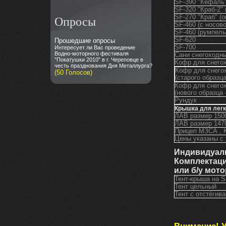
SF-390 "Кефаль"
SF-320 "Краб-2" 
Опросы
SF-270 "Краб" (о
SF-460 (с носов
SF-460 (румпель
SF-620
Прошедшие опросы
SF-700
Интересует ли Вас проведение
Водно-моторного фестиваля
Сани снегоходн
"Покатушки 2010" в г. Череповце в
Кофр для снего
честь празднования Дня Металлурга?
Кофр для снегох
(50 Голосов)
(старого образца
Кофр для снегох
(нового образца 
Рундук
Крышка для легк
ЛАВ размер 1
ЛАВ размер 1
Прицеп МЗСА 
Цены указаны с
Индивидуаль
Комплектац
или б/у мото
Тент-кр
Тент цельный
Тент с отстёги