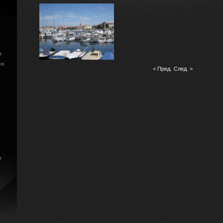
а
ов
< Пред.
След. >
я