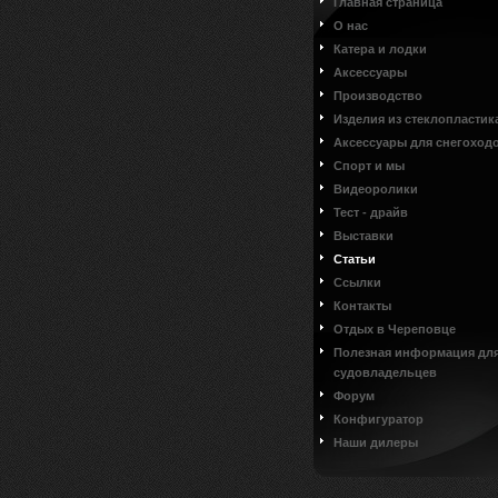
Главная страница
О нас
Катера и лодки
Аксессуары
Производство
Изделия из стеклопластик
Аксессуары для снегоход
Спорт и мы
Видеоролики
Тест - драйв
Выставки
Статьи
Ссылки
Контакты
Отдых в Череповце
Полезная информация дл
судовладельцев
Форум
Конфигуратор
Наши дилеры