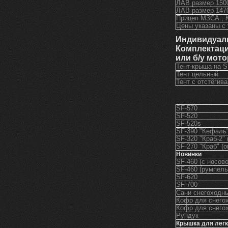
ЛАВ размер 150
ЛАВ размер 147
Прицеп МЗСА , 
Цены указаны с
Индивидуаль
Комплектац
или б/у мото
Тент-крыша на S
Тент цельный
Тент с отстёги
SF-570
SF-520
SF-520s
SF-390 "Кефаль"
SF-320 "Краб-2" 
SF-270 "Краб" (о
Новинки
SF-460 (с носов
SF-460 (румпель
SF-620
SF-700
Сани снегоходн
Кофр для снего
Кофр для снегох
Рундук
Крышка для легк