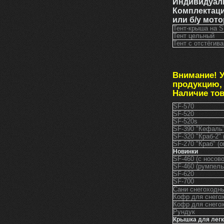
Индивидуаль
Комплектац
или б/у мото
Тент-к
Тент цельный
Тент с отстёги
Внимание! 
продукцию, 
Наличие това
SF-570
SF-520
SF-520s
SF-390 "Кефаль"
SF-320 "Краб-2" 
SF-270 "Краб" (о
Новинки
SF-460 (с носов
SF-460 (румпель
SF-620
SF-700
Сани снегоходн
Кофр для снего
Кофр для снегох
Рундук
Крышка для легк