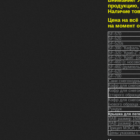
Внимание! 
продукцию, 
Наличие тов
Цена на всё
на момент 
SF-570
SF-520
SF-520s
SF-390 "Кефаль"
SF-320 "Краб-2" 
SF-270 "Краб" (о
SF-460 (с носов
SF-460 (румпель
SF-620
SF-700
Сани снегоходн
Кофр для снего
Кофр для снегох
(старого образца
Кофр для снегох
(нового образца 
Рундук
Крышка для легк
ЛАВ размер 1
ЛАВ размер 1
Прицеп МЗСА 
Цены указаны с