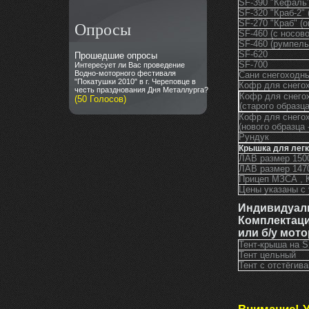
SF-390 "Кефаль"
SF-320 "Краб-2" 
Опросы
SF-270 "Краб" (о
SF-460 (с носов
SF-460 (румпель
SF-620
Прошедшие опросы
SF-700
Интересует ли Вас проведение
Водно-моторного фестиваля
Сани снегоходн
"Покатушки 2010" в г. Череповце в
Кофр для снего
честь празднования Дня Металлурга?
Кофр для снегох
(50 Голосов)
(старого образца
Кофр для снегох
(нового образца 
Рундук
Крышка для легк
ЛАВ размер 1
ЛАВ размер 1
Прицеп МЗСА 
Цены указаны с
Индивидуаль
Комплектац
или б/у мото
Тент-кр
Тент цельный
Тент с отстёги