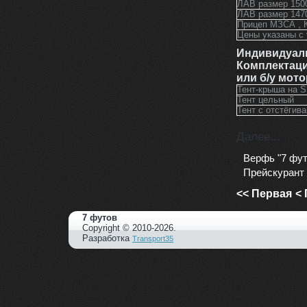
ЛАВ размер 150
ЛАВ размер 147
Прицеп МЗСА , 
Цены указаны с
Индивидуаль
Комплектац
или б/у мото
Тент-крыша на S
Тент цельный
Тент с отстёги
Далее...
Верфь "7 фут
Прейскурант 
<< Первая
< 
7 футов
Copyright © 2010-2026.
Разработка
Transport35