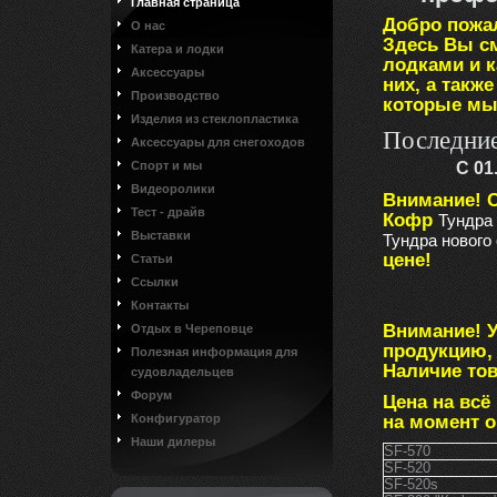
Главная страница
Добро пожа
О нас
Здесь Вы с
Катера и лодки
лодками и 
Аксессуары
них, а такж
Производство
которые мы
Изделия из стеклопластика
Последние
Аксессуары для снегоходов
Спорт и мы
С 01
Видеоролики
Внимание! С
Тест - драйв
Кофр
Тундра 
Выставки
Тундра нового
цене!
Статьи
Ссылки
Контакты
Внимание! 
Отдых в Череповце
продукцию, 
Полезная информация для
Наличие това
судовладельцев
Форум
Цена на всё
на момент 
Конфигуратор
Наши дилеры
SF-570
SF-520
SF-520s