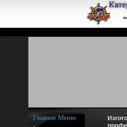
Главное Меню
Изгот
профе